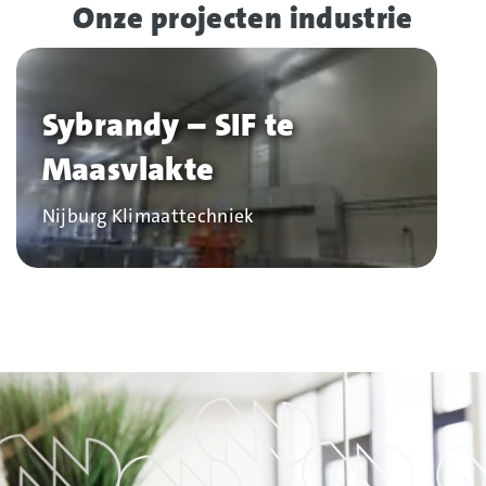
Onze projecten industrie
Sybrandy – SIF te
Maasvlakte
Bedrijf
Nijburg Klimaattechniek