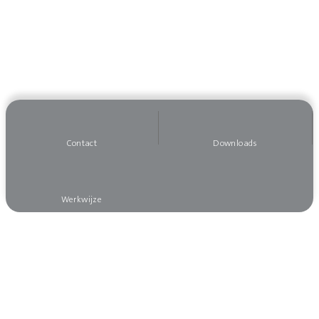
Contact
Downloads
Werkwijze
Wilt u op de hoogte blijven?
Meld u dan aan voor onze nieuwsbrief, dan mist
u niks!