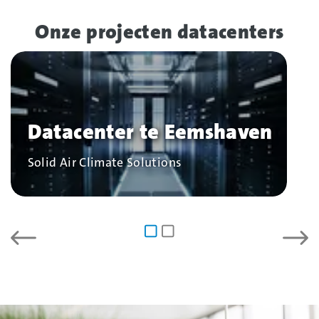
Onze projecten datacenters
Datacenter te Eemshaven
Bedrijf
Solid Air Climate Solutions
Vorige
Volg