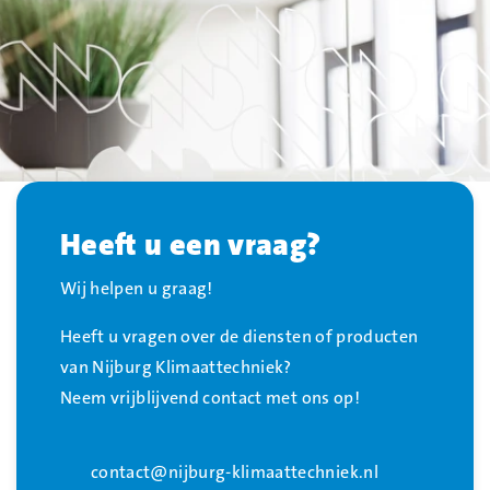
Heeft u een vraag?
Wij helpen u graag!
Heeft u vragen over de diensten of producten
van Nijburg Klimaattechniek?
Neem vrijblijvend contact met ons op!
contact@nijburg-klimaattechniek.nl