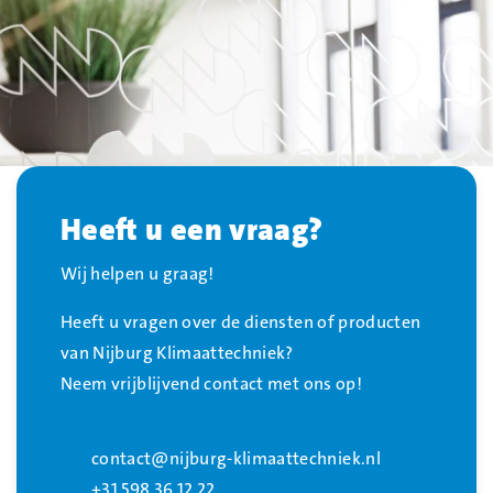
Heeft u een vraag?
Wij helpen u graag!
Heeft u vragen over de diensten of producten
van Nijburg Klimaattechniek?
Neem vrijblijvend contact met ons op!
contact@nijburg-klimaattechniek.nl
+31 598 36 12 22