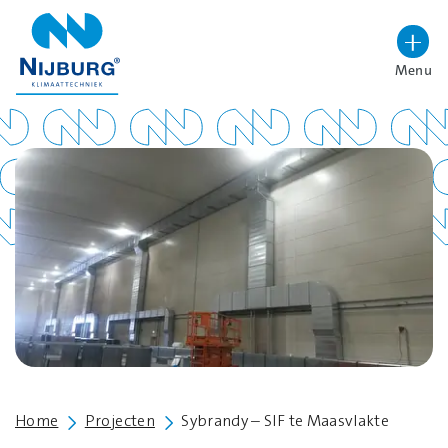
overslaan
Menu
Lettergrootte vergroten
Hoog contrast wisselen
Home
Projecten
Sybrandy – SIF te Maasvlakte