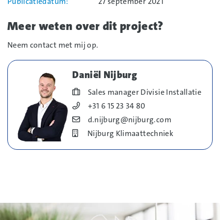
Publicatiedatum
27 september 2021
Meer weten over dit project?
Neem contact met mij op.
Daniël Nijburg
Blog_field_Functie
Sales manager Divisie Installatie
Blog_field_Telefoonnummer
+31 6 15 23 34 80
Blog_field_E-mail
d.nijburg@nijburg.com
Bedrijf
Nijburg Klimaattechniek