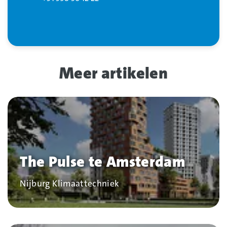
Meer artikelen
The Pulse te Amsterdam
Bedrijf
Nijburg Klimaattechniek