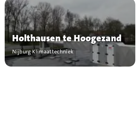
Holthausen te Hoogezand
Bedrijf
Nijburg Klimaattechniek