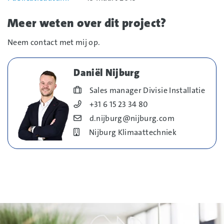
Meer weten over dit project?
Neem contact met mij op.
Daniël Nijburg
Blog_field_Functie
Sales manager Divisie Installatie
Blog_field_Telefoonnummer
+31 6 15 23 34 80
Blog_field_E-mail
d.nijburg@nijburg.com
Bedrijf
Nijburg Klimaattechniek