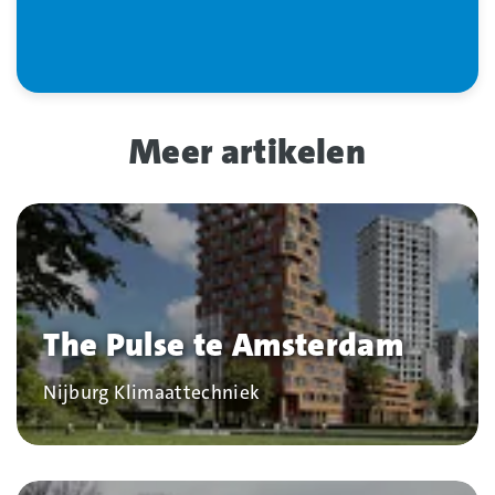
Meer artikelen
The Pulse te Amsterdam
Bedrijf
Nijburg Klimaattechniek