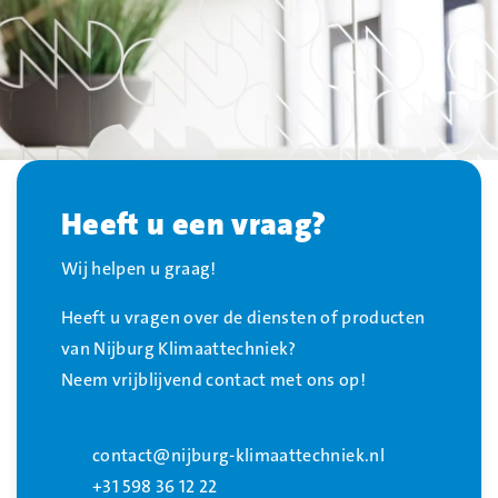
Heeft u een vraag?
Wij helpen u graag!
Heeft u vragen over de diensten of producten
van Nijburg Klimaattechniek?
Neem vrijblijvend contact met ons op!
contact@nijburg-klimaattechniek.nl
+31 598 36 12 22