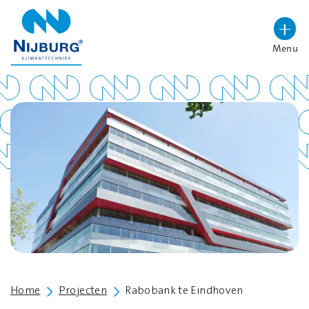
overslaan
Menu
Lettergrootte vergroten
Hoog contrast wisselen
Home
Projecten
Rabobank te Eindhoven