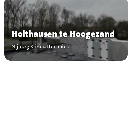
Holthausen te Hoogezand
Bedrijf
Nijburg Klimaattechniek