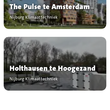
The Pulse te Amsterdam
Bedrijf
Nijburg Klimaattechniek
Holthausen te Hoogezand
Bedrijf
Nijburg Klimaattechniek