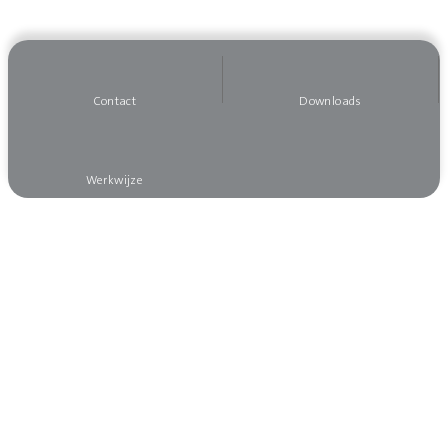
Contact
Downloads
Werkwijze
Wilt u op de hoogte blijven?
Meld u dan aan voor onze nieuwsbrief, dan mist
u niks!
Aanmelden nieuwsbrief