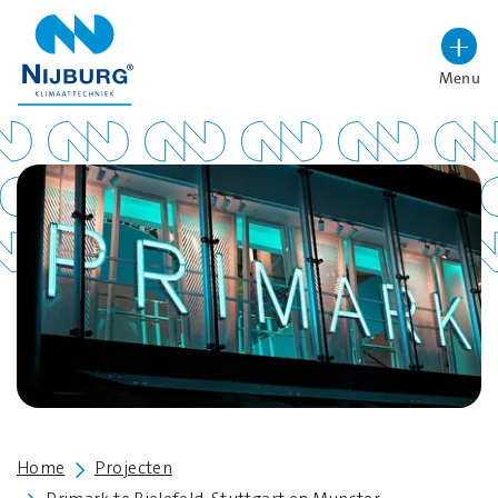
overslaan
Menu
Lettergrootte vergroten
Hoog contrast wisselen
Home
Projecten