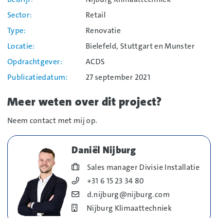
Sector
Retail
Type
Renovatie
Locatie
Bielefeld, Stuttgart en Munster
Opdrachtgever
ACDS
Publicatiedatum
27 september 2021
Meer weten over dit project?
Neem contact met mij op.
Daniël Nijburg
Blog_field_Functie
Sales manager Divisie Installatie
Blog_field_Telefoonnummer
+31 6 15 23 34 80
Blog_field_E-mail
d.nijburg@nijburg.com
Bedrijf
Nijburg Klimaattechniek