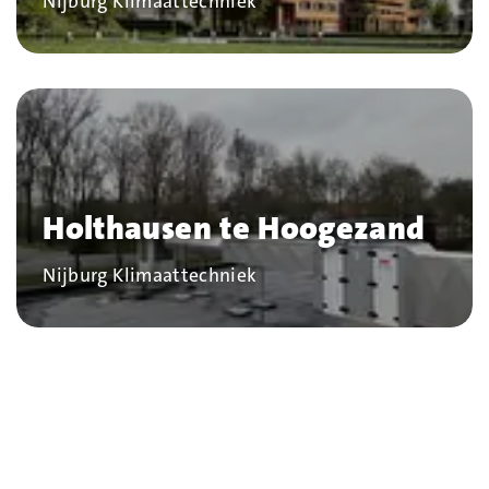
Bedrijf
Nijburg Klimaattechniek
Holthausen te Hoogezand
Bedrijf
Nijburg Klimaattechniek