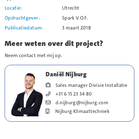
Locatie
Utrecht
Opdrachtgever
Spark V.O.F.
Publicatiedatum
3 maart 2018
Meer weten over dit project?
Neem contact met mij op.
Daniël Nijburg
Blog_field_Functie
Sales manager Divisie Installatie
Blog_field_Telefoonnummer
+31 6 15 23 34 80
Blog_field_E-mail
d.nijburg@nijburg.com
Bedrijf
Nijburg Klimaattechniek