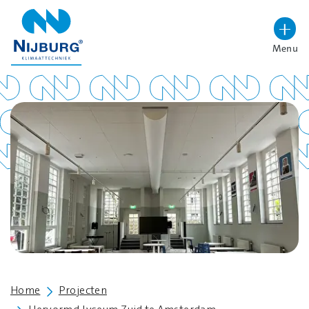
overslaan
Menu
Lettergrootte vergroten
Hoog contrast wisselen
Home
Projecten