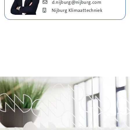
Blog_field_E-mail
d.nijburg@nijburg.com
Bedrijf
Nijburg Klimaattechniek