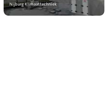
Bedrijf
Nijburg Klimaattechniek