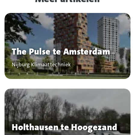
The Pulse te Amsterdam
Bedrijf
Nijburg Klimaattechniek
Holthausen te Hoogezand