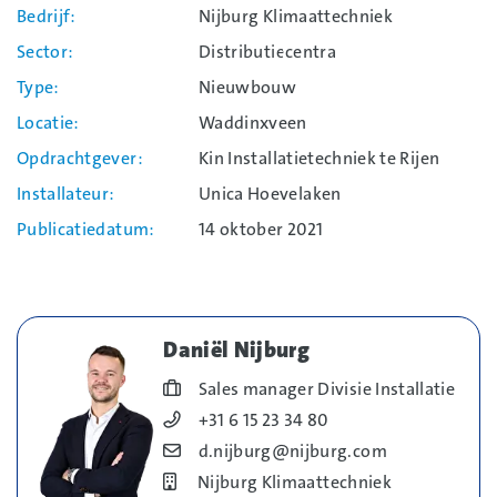
Bedrijf
Nijburg Klimaattechniek
Sector
Distributiecentra
Type
Nieuwbouw
Locatie
Waddinxveen
Opdrachtgever
Kin Installatietechniek te Rijen
Installateur
Unica Hoevelaken
Publicatiedatum
14 oktober 2021
Daniël Nijburg
Blog_field_Functie
Sales manager Divisie Installatie
Blog_field_Telefoonnummer
+31 6 15 23 34 80
Blog_field_E-mail
d.nijburg@nijburg.com
Bedrijf
Nijburg Klimaattechniek