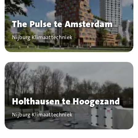
The Pulse te Amsterdam
Bedrijf
Nijburg Klimaattechniek
Holthausen te Hoogezand
Bedrijf
Nijburg Klimaattechniek