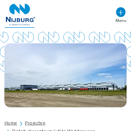
overslaan
Menu
Lettergrootte vergroten
Hoog contrast wisselen
Home
Projecten