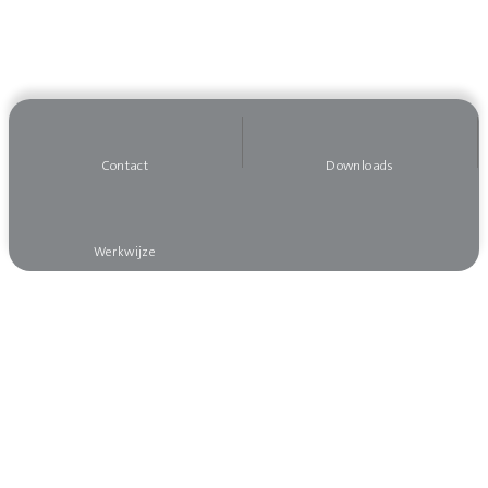
Contact
Downloads
Werkwijze
Wilt u op de hoogte blijven?
Meld u dan aan voor onze nieuwsbrief, dan mist
u niks!
Aanmelden nieuwsbrief