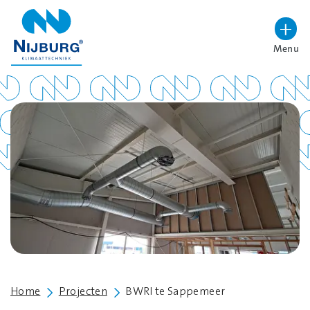
overslaan
Menu
Lettergrootte vergroten
Hoog contrast wisselen
Home
Projecten
BWRI te Sappemeer