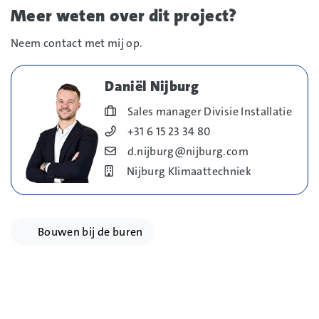
Meer weten over dit project?
Neem contact met mij op.
Daniël Nijburg
Blog_field_Functie
Sales manager Divisie Installatie
Blog_field_Telefoonnummer
+31 6 15 23 34 80
Blog_field_E-mail
d.nijburg@nijburg.com
Bedrijf
Nijburg Klimaattechniek
Bouwen bij de buren