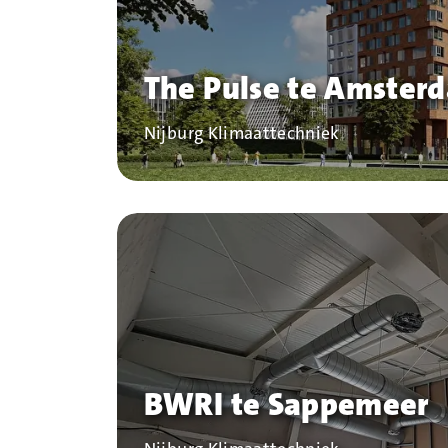
The Pulse te Amster
Bedrijf
Nijburg Klimaattechniek
BWRI te Sappemeer