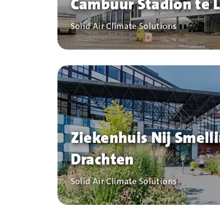
Cambuur Stadion te
Bedrijf
Solid Air Climate Solutions
Ziekenhuis Nij Smell
Drachten
Bedrijf
Solid Air Climate Solutions