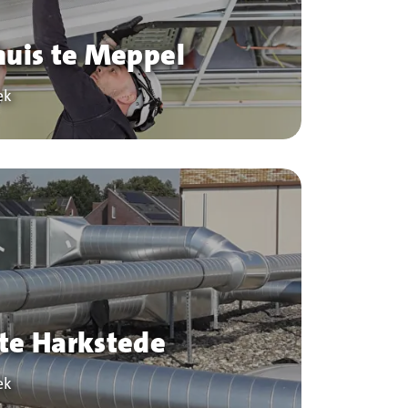
huis te Meppel
ek
te Harkstede
ek