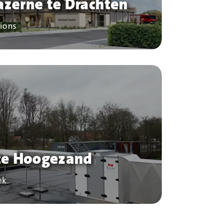
zerne te Drachten
tions
te Hoogezand
ek