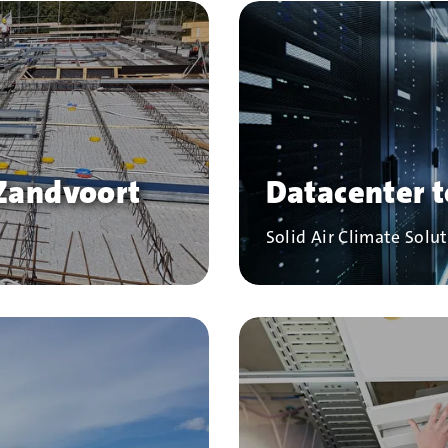
 Zandvoort
Datacenter 
Bedrijf
Solid Air Climate Solu