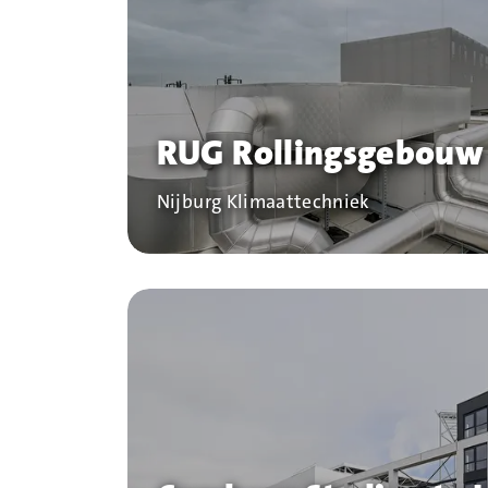
RUG Rollingsgebouw 
Bedrijf
Nijburg Klimaattechniek