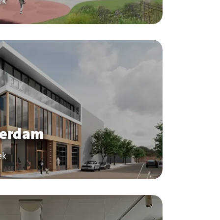
ek
terdam
ek