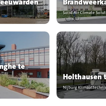
 Leeuwarden
Brandweerka
Bedrijf
Solid Air Climate Solu
inghe te
Holthausen 
Bedrijf
Nijburg Klimaattechni