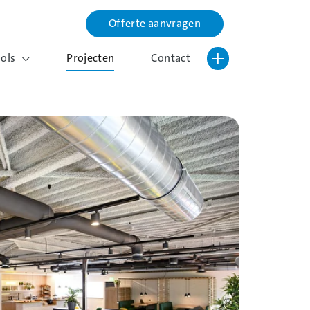
Offerte aanvragen
Lettergrootte vergroten
Hoog contrast wisselen
ools
Projecten
Contact