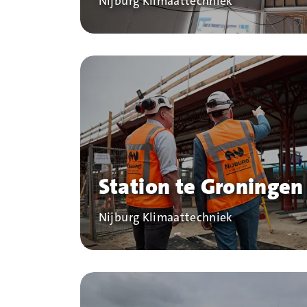
Bedrijf
Nijburg Klimaattechniek
Station te Groningen
Bedrijf
Nijburg Klimaattechniek