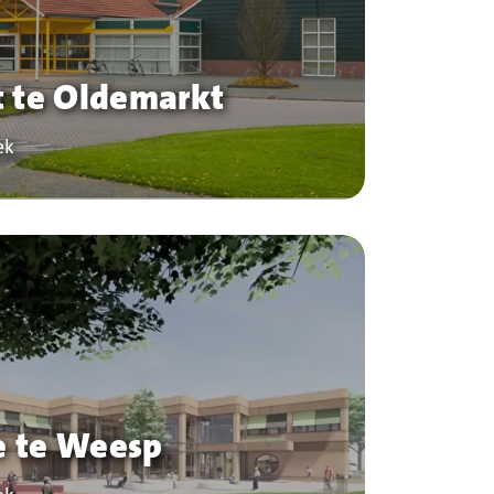
t te Oldemarkt
ek
 te Weesp