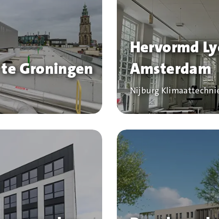
Hervormd Ly
te Groningen
Amsterdam
Bedrijf
Nijburg Klimaattechni