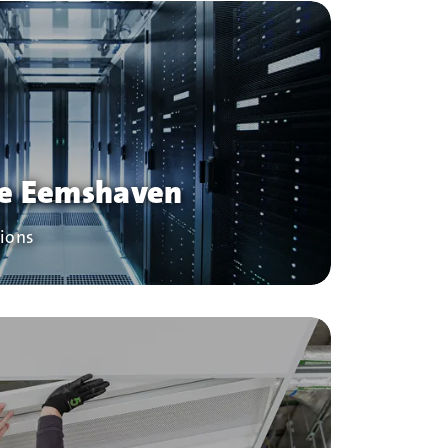
te Eemshaven
tions