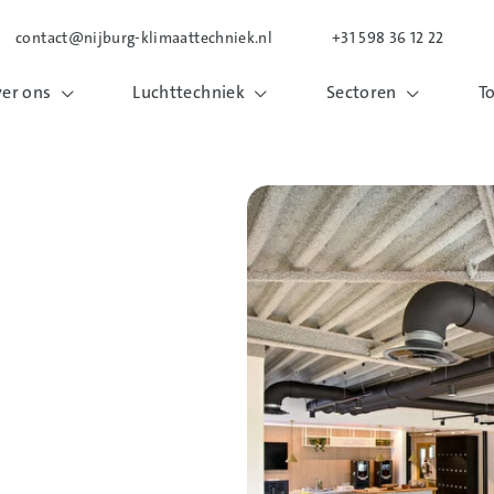
contact@nijburg-klimaattechniek.nl
+31 598 36 12 22
er ons
Luchttechniek
Sectoren
T