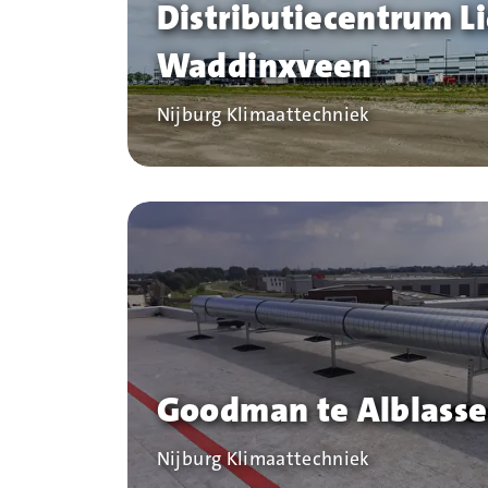
Distributiecentrum Li
Waddinxveen
Bedrijf
Nijburg Klimaattechniek
Goodman te Alblass
Bedrijf
Nijburg Klimaattechniek