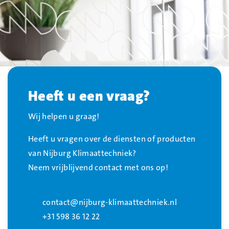
Heeft u een vraag?
Wij helpen u graag!
Heeft u vragen over de diensten of producten
van Nijburg Klimaattechniek?
Neem vrijblijvend contact met ons op!
contact@nijburg-klimaattechniek.nl
+31 598 36 12 22