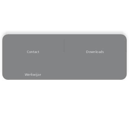
Contact
Downloads
Werkwijze
Wilt u op de hoogte blijven?
Meld u dan aan voor onze nieuwsbrief, dan mist
u niks!