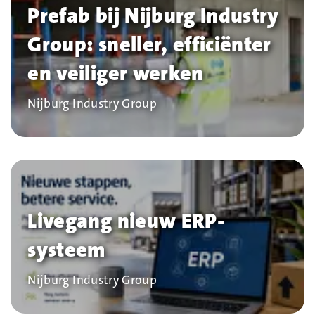
Prefab bij Nijburg Industry
Group: sneller, efficiënter
en veiliger werken
Bedrijf
Nijburg Industry Group
Livegang nieuw ERP-
systeem
Bedrijf
Nijburg Industry Group