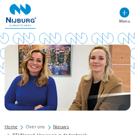
overslaan
Menu
Lettergrootte vergroten
Hoog contrast wisselen
Home
Over ons
Nieuws