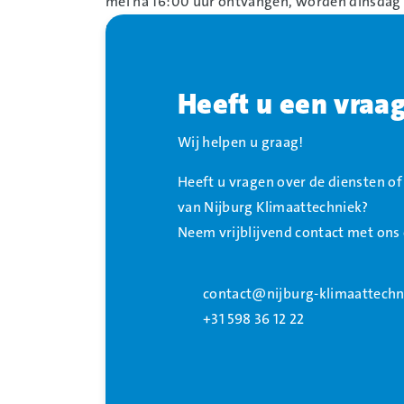
mei na 16:00 uur ontvangen, worden dinsdag 
genomen.
SACS
Heeft u een vraa
In verband met Hemelvaartsdag en Pinksteren 
vrijdag 15 mei en maandag 25 mei gesloten. O
Wij helpen u graag!
worden verzonden, worden op maandag 18 mei
Heeft u vragen over de diensten o
vrijdag 22 mei worden verzonden, worden op 
van Nijburg Klimaattechniek?
NKT/HLZ/SCC
Neem vrijblijvend contact met ons
In verband met Hemelvaartsdag en Pinksteren 
vrijdag 15 mei en maandag 25 mei gesloten.
contact@nijburg-klimaattechn
+31 598 36 12 22