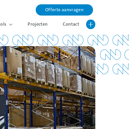
Offerte aanvragen
Lettergrootte vergroten
Hoog contrast wisselen
ools
Projecten
Contact