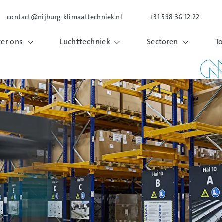
contact@nijburg-klimaattechniek.nl
+31 598 36 12 22
er ons
Luchttechniek
Sectoren
T