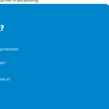
26 mei in behandeling
g?
zijn wij donderdag 14 mei,
rders die op woensdag 13 mei
 geleverd. Orders die op
f producten
dinsdag 26 mei geleverd.
 op!
zijn wij donderdag 14 mei,
iek.nl