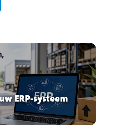
euw ERP-systeem
p