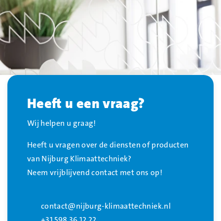
Heeft u een vraag?
Wij helpen u graag!
Heeft u vragen over de diensten of producten
van Nijburg Klimaattechniek?
Neem vrijblijvend contact met ons op!
contact@nijburg-klimaattechniek.nl
+31 598 36 12 22