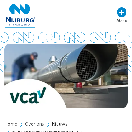
overslaan
Menu
Lettergrootte vergroten
Hoog contrast wisselen
Home
Over ons
Nieuws