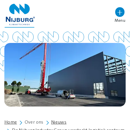
overslaan
Menu
Lettergrootte vergroten
Hoog contrast wisselen
Home
Over ons
Nieuws