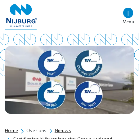
overslaan
Menu
Lettergrootte vergroten
Hoog contrast wisselen
Home
Over ons
Nieuws