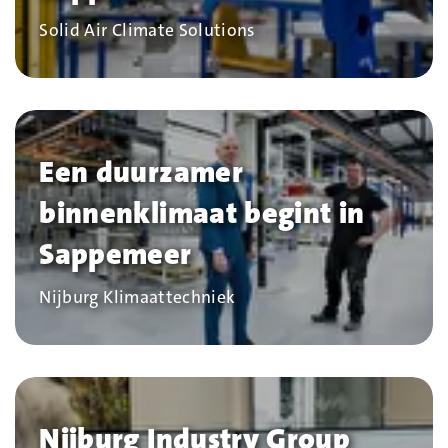
Bedrijf
Solid Air Climate Solutions
Een duurzamer
binnenklimaat begint in
Sappemeer
Bedrijf
Nijburg Klimaattechniek
Nijburg Industry Group