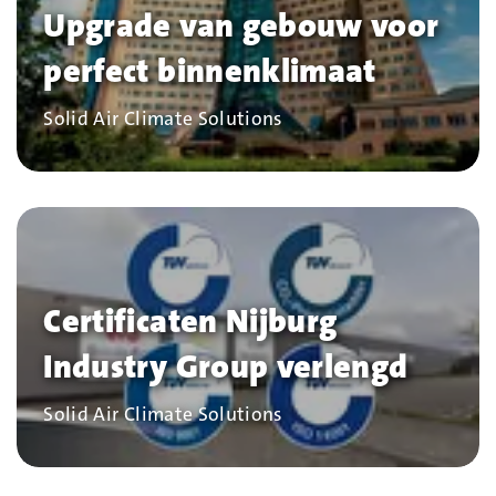
Upgrade van gebouw voor
perfect binnenklimaat
Bedrijf
Solid Air Climate Solutions
Certificaten Nijburg
Industry Group verlengd
Bedrijf
Solid Air Climate Solutions