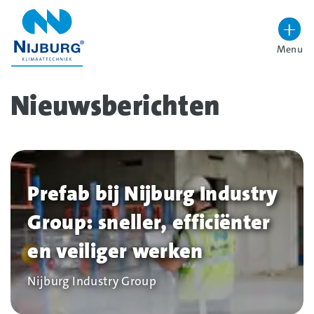
overslaan
Menu
Lettergrootte vergroten
Hoog contrast wisselen
Nieuwsberichten
Filters
overslaan
Prefab bij Nijburg Industry
Group: sneller, efficiënter
en veiliger werken
Bedrijf
Nijburg Industry Group