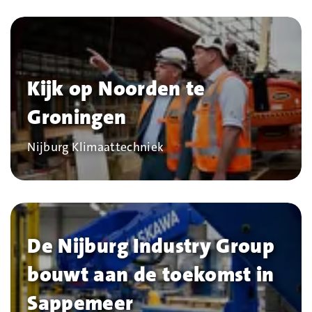
Kijk op Noorden te
Groningen
Bedrijf
Nijburg Klimaattechniek
De Nijburg Industry Group
bouwt aan de toekomst in
Sappemeer