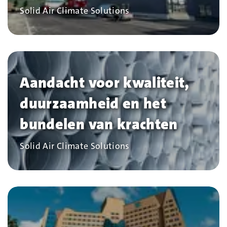
Bedrijf
Solid Air Climate Solutions
Aandacht voor kwaliteit,
duurzaamheid en het
bundelen van krachten
Bedrijf
Solid Air Climate Solutions