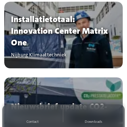
Installatietotaal:
Innovation Center Matrix
One
Bedrijf
Nijburg Klimaattechniek
Nieuwsbrief update CO2-
prestatieladder
Contact
Downloads