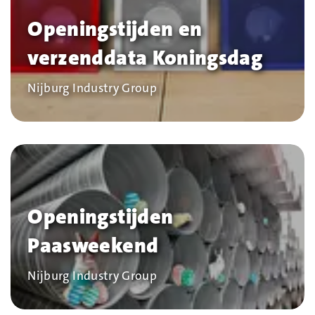
Openingstijden en
verzenddata Koningsdag
Bedrijf
Nijburg Industry Group
Openingstijden
Paasweekend
Bedrijf
Nijburg Industry Group