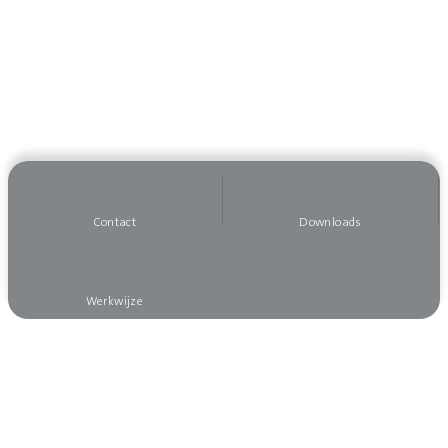
Contact
Downloads
Werkwijze
Wilt u op de hoogte blijven?
Meld u dan aan voor onze nieuwsbrief, dan mist