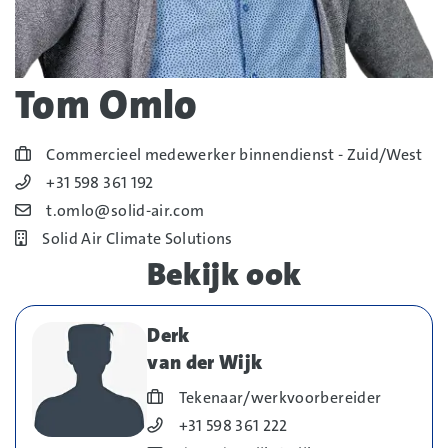
Tom Omlo
Blog_field_Functie
Commercieel medewerker binnendienst - Zuid/West
Blog_field_Telefoonnummer
+31 598 361 192
Blog_field_E-mail
t.omlo@solid-air.com
Bedrijf
Solid Air Climate Solutions
Bekijk ook
Derk
van der Wijk
Blog_field_Functie
Tekenaar/werkvoorbereider
Blog_field_Telefoonnummer
+31 598 361 222