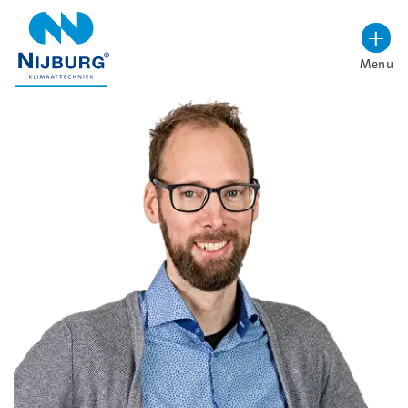
overslaan
Menu
Lettergrootte vergroten
Hoog contrast wisselen