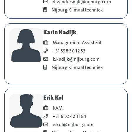
Blog_field_E-mail
d.vanderwijk@nijburg.com
Bedrijf
Nijburg Klimaattechniek
Karin Kadijk
Blog_field_Functie
Management Assistent
Blog_field_Telefoonnummer
+31 598 36 12 53
Blog_field_E-mail
k.kadijk@nijburg.com
Bedrijf
Nijburg Klimaattechniek
Erik Kol
Blog_field_Functie
KAM
Blog_field_Telefoonnummer
+31 6 52 42 11 84
Blog_field_E-mail
e.kol@nijburg.com