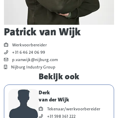
Patrick van Wijk
Blog_field_Functie
Werkvoorbereider
Blog_field_Telefoonnummer
+31 6 46 24 06 99
Blog_field_E-mail
p.vanwijk@nijburg.com
Bedrijf
Nijburg Industry Group
Bekijk ook
Derk
van der Wijk
Blog_field_Functie
Tekenaar/werkvoorbereider
Blog_field_Telefoonnummer
+31 598 361 222