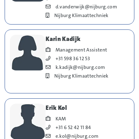
Blog_field_E-mail
d.vanderwijk@nijburg.com
Bedrijf
Nijburg Klimaattechniek
Karin Kadijk
Blog_field_Functie
Management Assistent
Blog_field_Telefoonnummer
+31 598 36 12 53
Blog_field_E-mail
k.kadijk@nijburg.com
Bedrijf
Nijburg Klimaattechniek
Erik Kol
Blog_field_Functie
KAM
Blog_field_Telefoonnummer
+31 6 52 42 11 84
Blog_field_E-mail
e.kol@nijburg.com