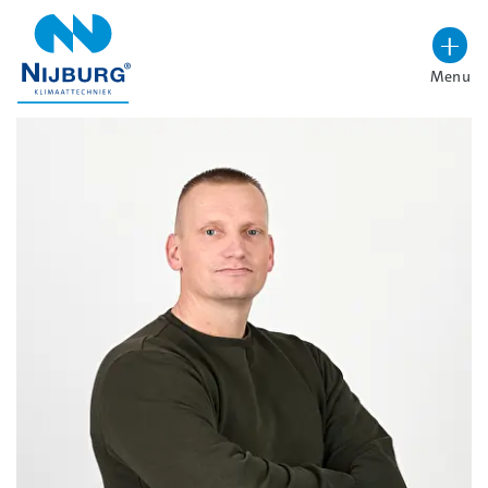
overslaan
Menu
Lettergrootte vergroten
Hoog contrast wisselen