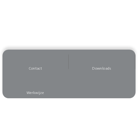
Contact
Downloads
Werkwijze
Wilt u op de hoogte blijven?
Meld u dan aan voor onze nieuwsbrief, dan mist