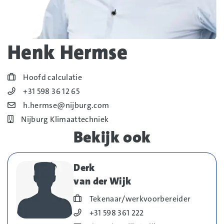
Henk Hermse
Blog_field_Functie
Hoofd calculatie
Blog_field_Telefoonnummer
+31 598 36 12 65
Blog_field_E-mail
h.hermse@nijburg.com
Bedrijf
Nijburg Klimaattechniek
Bekijk ook
Derk
van der Wijk
Blog_field_Functie
Tekenaar/werkvoorbereider
Blog_field_Telefoonnummer
+31 598 361 222