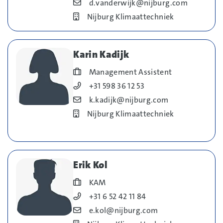
Blog_field_E-mail
d.vanderwijk@nijburg.com
Bedrijf
Nijburg Klimaattechniek
Karin Kadijk
Blog_field_Functie
Management Assistent
Blog_field_Telefoonnummer
+31 598 36 12 53
Blog_field_E-mail
k.kadijk@nijburg.com
Bedrijf
Nijburg Klimaattechniek
Erik Kol
Blog_field_Functie
KAM
Blog_field_Telefoonnummer
+31 6 52 42 11 84
Blog_field_E-mail
e.kol@nijburg.com