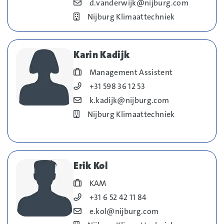
Blog_field_E-mail
d.vanderwijk@nijburg.com
Bedrijf
Nijburg Klimaattechniek
Karin Kadijk
Blog_field_Functie
Management Assistent
Blog_field_Telefoonnummer
+31 598 36 12 53
Blog_field_E-mail
k.kadijk@nijburg.com
Bedrijf
Nijburg Klimaattechniek
Erik Kol
Blog_field_Functie
KAM
Blog_field_Telefoonnummer
+31 6 52 42 11 84
Blog_field_E-mail
e.kol@nijburg.com