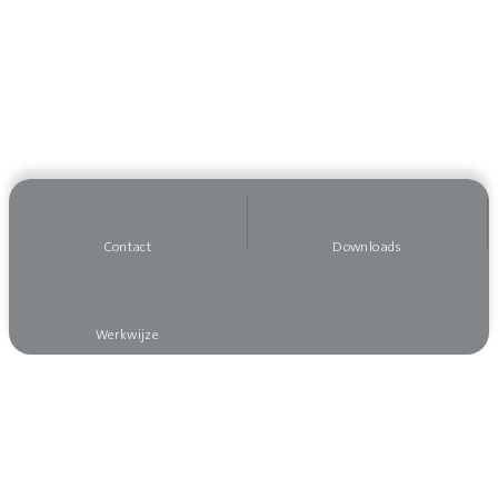
Contact
Downloads
Werkwijze
Wilt u op de hoogte blijven?
Meld u dan aan voor onze nieuwsbrief, dan mist