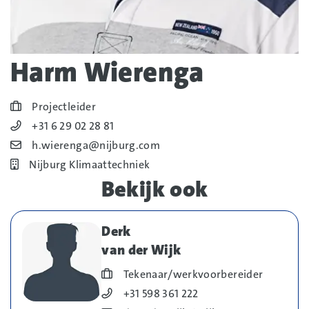
Harm Wierenga
Blog_field_Functie
Projectleider
Blog_field_Telefoonnummer
+31 6 29 02 28 81
Blog_field_E-mail
h.wierenga@nijburg.com
Bedrijf
Nijburg Klimaattechniek
Bekijk ook
Derk
van der Wijk
Blog_field_Functie
Tekenaar/werkvoorbereider
Blog_field_Telefoonnummer
+31 598 361 222