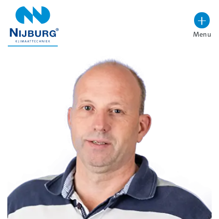
overslaan
Menu
Lettergrootte vergroten
Hoog contrast wisselen