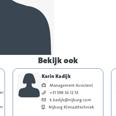
Bekijk ook
Karin Kadijk
Blog_field_Functie
Management Assistent
er
Blog_field_Telefoonnummer
+31 598 36 12 53
Blog_field_E-mail
k.kadijk@nijburg.com
om
Bedrijf
Nijburg Klimaattechniek