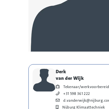
Derk
van der Wijk
Blog_field_Functie
Tekenaar/werkvoorbereid
Blog_field_Telefoonnummer
+31 598 361 222
Blog_field_E-mail
d.vanderwijk@nijburg.c
Bedrijf
Nijburg Klimaattechniek