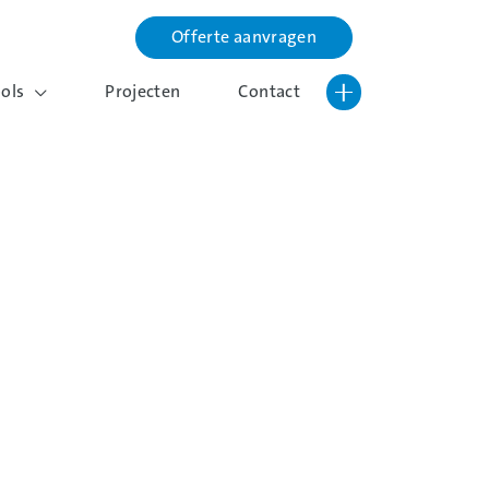
Offerte aanvragen
Lettergrootte vergroten
Hoog contrast wisselen
ools
Projecten
Contact