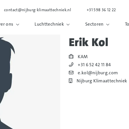
contact@nijburg-klimaattechniek.nl
+31 598 36 12 22
er ons
Luchttechniek
Sectoren
T
Erik Kol
Blog_field_Functie
KAM
Blog_field_Telefoonnummer
+31 6 52 42 11 84
Blog_field_E-mail
e.kol@nijburg.com
Bedrijf
Nijburg Klimaattechniek