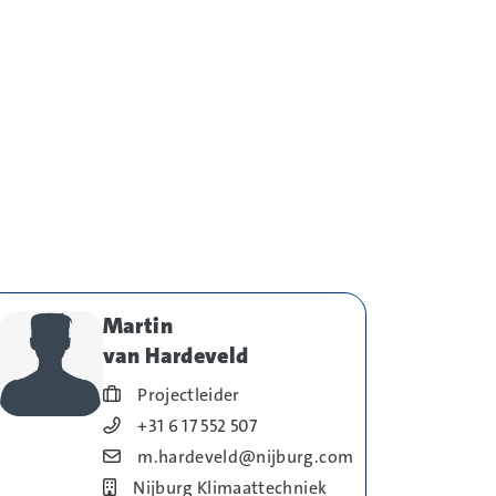
Martin
van Hardeveld
Blog_field_Functie
Projectleider
Blog_field_Telefoonnummer
+31 6 17 552 507
Blog_field_E-mail
m.hardeveld@nijburg.com
Bedrijf
Nijburg Klimaattechniek