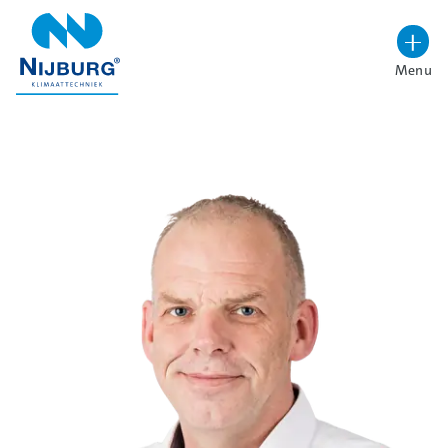
overslaan
Menu
Lettergrootte vergroten
Hoog contrast wisselen