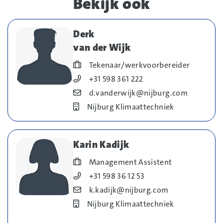
Bekijk ook
Derk
van der Wijk
Blog_field_Functie
Tekenaar/werkvoorbereider
Blog_field_Telefoonnummer
+31 598 361 222
Blog_field_E-mail
d.vanderwijk@nijburg.com
Bedrijf
Nijburg Klimaattechniek
Karin Kadijk
Blog_field_Functie
Management Assistent
Blog_field_Telefoonnummer
+31 598 36 12 53
Blog_field_E-mail
k.kadijk@nijburg.com
Bedrijf
Nijburg Klimaattechniek