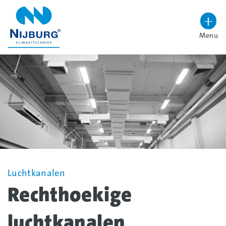
overslaan
Menu
Lettergrootte vergroten
Hoog contrast wisselen
Luchtkanalen
Rechthoekige
luchtkanalen