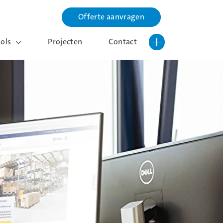
Offerte aanvragen
Lettergrootte vergroten
Hoog contrast wisselen
ools
Projecten
Contact