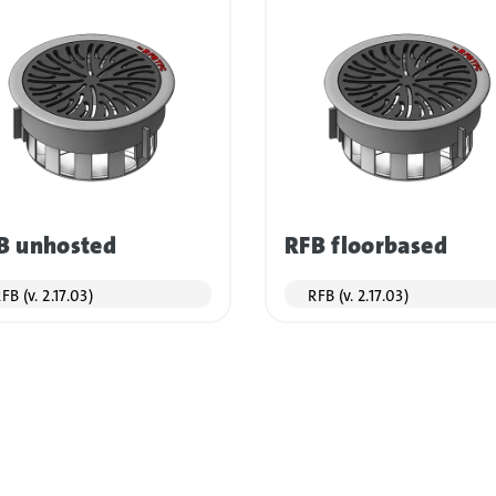
B unhosted
RFB floorbased
FB (v. 2.17.03)
RFB (v. 2.17.03)