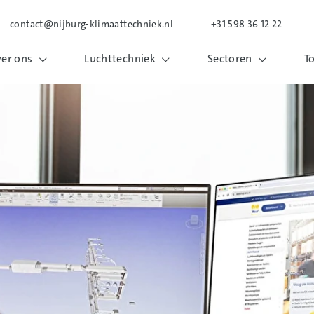
contact@nijburg-klimaattechniek.nl
+31 598 36 12 22
er ons
Luchttechniek
Sectoren
T