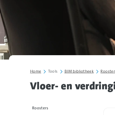
Home
Tools
BIM bibliotheek
Rooster
Vloer- en verdring
Roosters