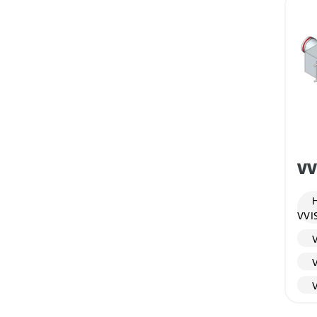
VV
H
VVI
V
V
V