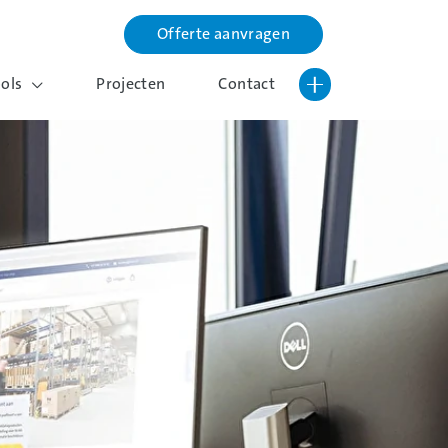
Offerte aanvragen
Lettergrootte vergroten
Hoog contrast wisselen
ools
Projecten
Contact