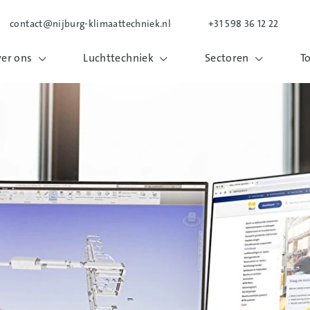
contact@nijburg-klimaattechniek.nl
+31 598 36 12 22
er ons
Luchttechniek
Sectoren
T