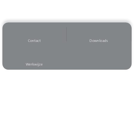
Contact
Downloads
Werkwijze
Wilt u op de hoogte blijven?
Meld u dan aan voor onze nieuwsbrief, dan mist
u niks!
Aanmelden nieuwsbrief