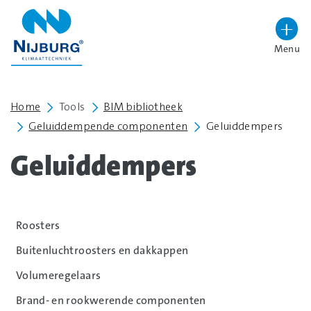
overslaan
Menu
Lettergrootte vergroten
Hoog contrast wisselen
Home
Tools
BIM bibliotheek
Geluiddempende componenten
Geluiddempers
Geluiddempers
Roosters
Buitenluchtroosters en dakkappen
Volumeregelaars
Brand- en rookwerende componenten