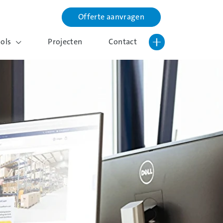
Offerte aanvragen
Lettergrootte vergroten
Hoog contrast wisselen
ools
Projecten
Contact