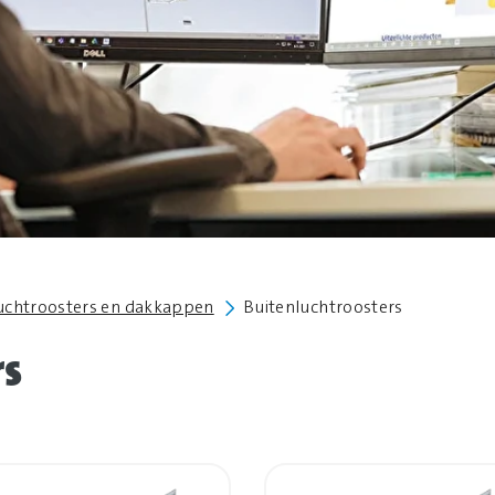
uchtroosters en dakkappen
Buitenluchtroosters
rs