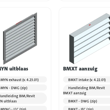
YN uitblaas
BMXT aanzuig
MYN exhaust (v. 4.23.01)
BMXT intake (v. 4.22.01)
MYN - DWG (zip)
Handleiding BIM/Revit
BMXT aanzuig
andleiding BIM/Revit
N uitblaas
BMXT - DWG (zip)
MYNG - IFC (zip)
BMXT - IFC (zip)