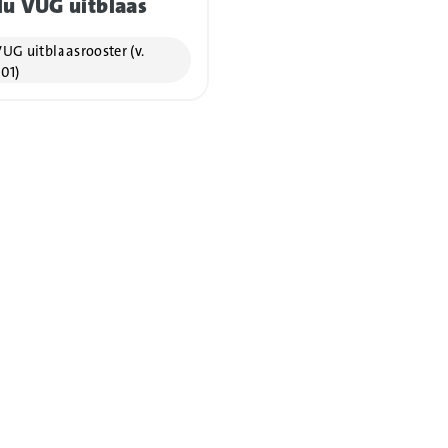
lu VUG uitblaas
UG uitblaasrooster (v.
.01)