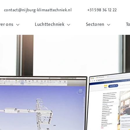
contact@nijburg-klimaattechniek.nl
+31 598 36 12 22
er ons
Luchttechniek
Sectoren
T