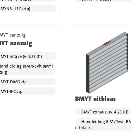
MYNS - IFC (zip)
YT aanzuig
MYT intake (v. 4.23.01)
andleiding BIM/Revit BMYT
zuig
MYT-DWG.zip
MYT-IFC.zip
BMYT uitblaas
BMYT exhaust (v. 4.23.01)
Handleiding BIM/Revit B
uitblaas