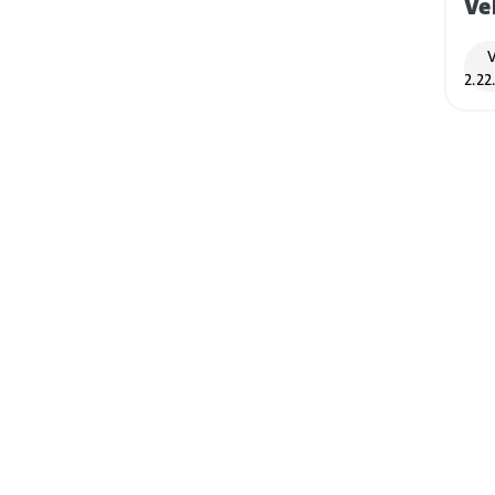
Ve
V
2.22