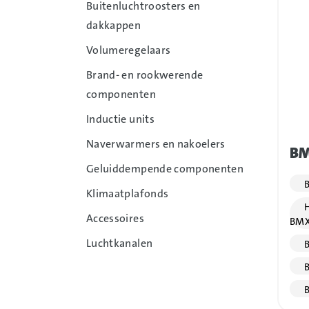
Buitenluchtroosters en
dakkappen
Volumeregelaars
Brand- en rookwerende
componenten
Inductie units
Naverwarmers en nakoelers
BM
Geluiddempende componenten
B
Klimaatplafonds
H
Accessoires
BMX
Luchtkanalen
B
B
B