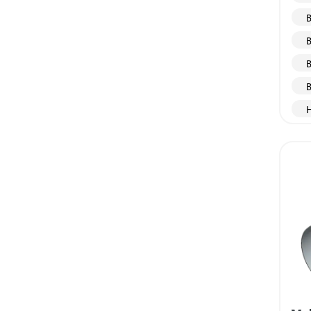
B
B
B
B
H