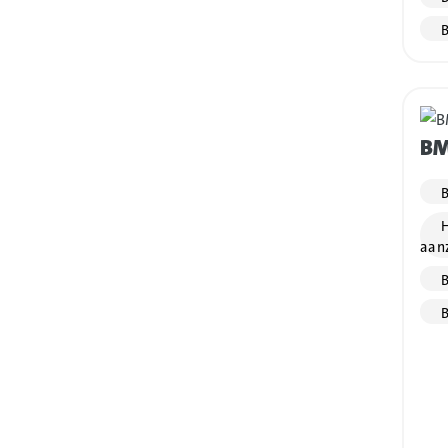
B
BM
B
H
aan
B
B