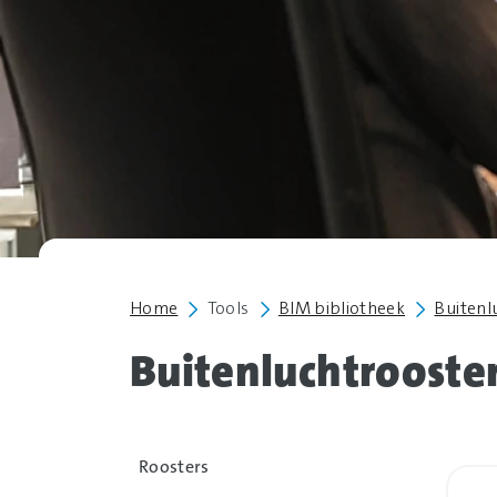
Home
Tools
BIM bibliotheek
Buitenl
Buitenluchtrooste
Roosters