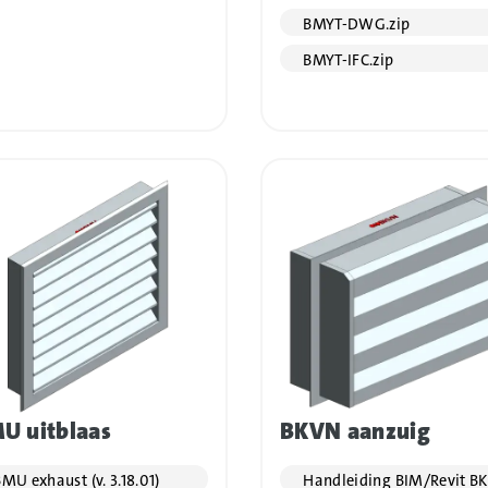
BMYT-DWG.zip
BMYT-IFC.zip
U uitblaas
BKVN aanzuig
MU exhaust (v. 3.18.01)
Handleiding BIM/Revit B